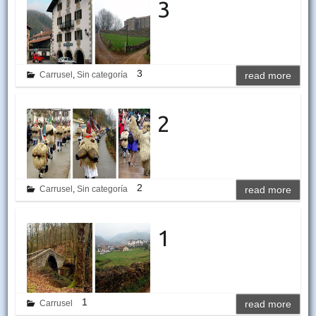
3
3
Carrusel
,
Sin categoría
read more
2
2
Carrusel
,
Sin categoría
read more
1
1
Carrusel
read more