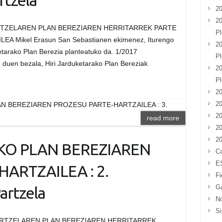
rtzela
20
20
RTZELAREN PLAN BEREZIAREN HERRITARREK PARTE
Pl
Mikel Erasun San Sebastianen ekimenez, Iturengo
20
ketarako Plan Berezia planteatuko da. 1/2017
Pl
 duen bezala, Hiri Jarduketarako Plan Bereziak
20
Pl
20
20
N BEREZIAREN PROZESU PARTE-HARTZAILEA : 3.
20
read more
20
20
KO PLAN BEREZIAREN
Ca
E
ARTZAILEA : 2.
Fi
G
artzela
No
Si
ARTZELAREN PLAN BEREZIAREN HERRITARREK