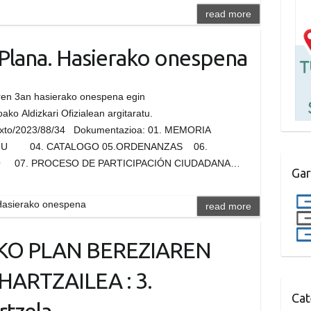
read more
 Plana. Hasierako onespena
aren 3an hasierako onespena egin
ako Aldizkari Ofizialean argitaratu.
ia/-/texto/2023/88/34 Dokumentazioa: 01. MEMORIA
 04. CATALOGO 05.ORDENANZAS 06.
O 07. PROCESO DE PARTICIPACIÓN CIUDADANA…
Gar
 Hasierako onespena
read more
KO PLAN BEREZIAREN
ARTZAILEA : 3.
Cat