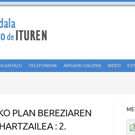
TA GAITAZU
TELEFONOAK
ARGAZKI GALERIA
BIDEO
ES
ME
KO PLAN BEREZIAREN
ARTZAILEA : 2.