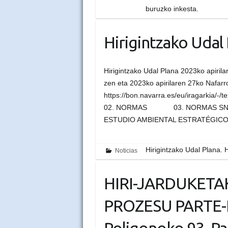
buruzko inkesta.
Hirigintzako Udal
Hirigintzako Udal Plana 2023ko apiril
zen eta 2023ko apirilaren 27ko Nafarro
https://bon.navarra.es/eu/iragark
02. NORMAS 03. NORMAS SNU
ESTUDIO AMBIENTAL ESTRATÉGIC
Hirigintzako Udal Plana.
Noticias
HIRI-JARDUKETA
PROZESU PARTE-H