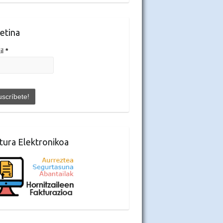
etina
il
*
tura Elektronikoa