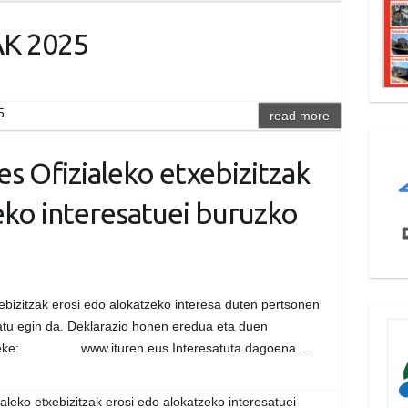
K 2025
5
read more
 Ofizialeko etxebizitzak
eko interesatuei buruzko
ebizitzak erosi edo alokatzeko interesa duten pertsonen
atu egin da. Deklarazio honen eredua eta duen
a daiteke: www.ituren.eus Interesatuta dagoena…
leko etxebizitzak erosi edo alokatzeko interesatuei