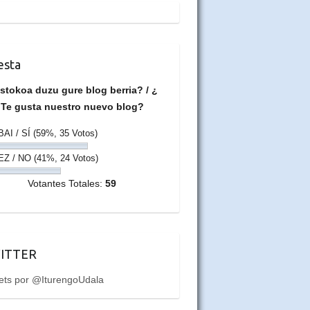
esta
stokoa duzu gure blog berria? / ¿
Te gusta nuestro nuevo blog?
BAI / SÍ
(59%, 35 Votos)
EZ / NO
(41%, 24 Votos)
Votantes Totales:
59
ITTER
ets por @IturengoUdala