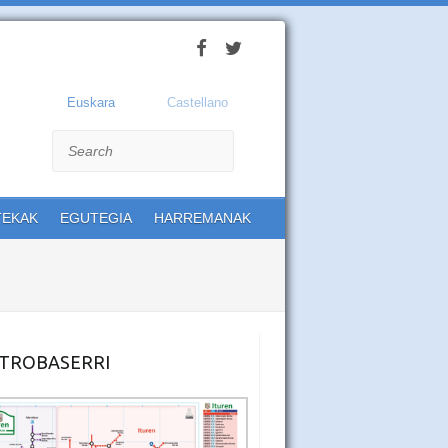
Euskara
Castellano
Search
TEKAK
EGUTEGIA
HARREMANAK
TROBASERRI