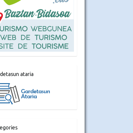
detasun ataria
egories