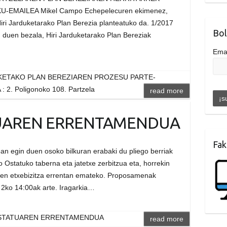
EMAILEA Mikel Campo Echepelecuren ekimenez,
Hiri Jarduketarako Plan Berezia planteatuko da. 1/2017
Bol
 duen bezala, Hiri Jarduketarako Plan Bereziak
Ema
KETAKO PLAN BEREZIAREN PROZESU PARTE-
 2. Poligonoko 108. Partzela
read more
UAREN ERRENTAMENDUA
Fak
n egin duen osoko bilkuran erabaki du pliego berriak
 Ostatuko taberna eta jatetxe zerbitzua eta, horrekin
oen etxebizitza errentan emateko. Proposamenak
2ko 14:00ak arte. Iragarkia…
STATUAREN ERRENTAMENDUA
read more