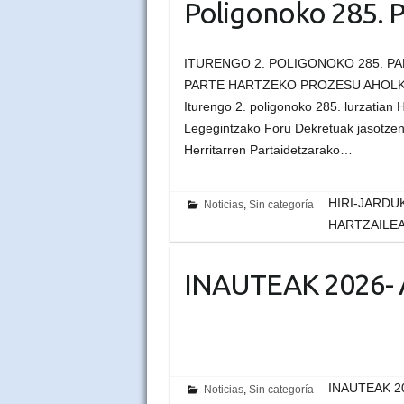
Poligonoko 285. P
ITURENGO 2. POLIGONOKO 285. P
PARTE HARTZEKO PROZESU AHOLKU-
Iturengo 2. poligonoko 285. lurzatian 
Legegintzako Foru Dekretuak jasotzen
Herritarren Partaidetzarako…
HIRI-JARDU
Noticias
,
Sin categoría
HARTZAILEA :
INAUTEAK 2026
INAUTEAK 
Noticias
,
Sin categoría