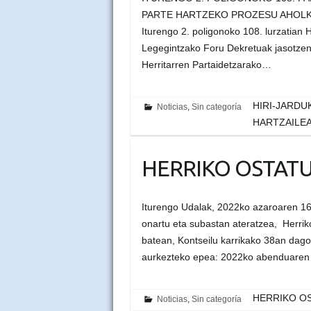
PARTE HARTZEKO PROZESU AHOLKU-
Iturengo 2. poligonoko 108. lurzatian 
Legegintzako Foru Dekretuak jasotzen
Herritarren Partaidetzarako…
HIRI-JARDU
Noticias
,
Sin categoría
HARTZAILEA :
HERRIKO OSTAT
Iturengo Udalak, 2022ko azaroaren 16a
onartu eta subastan ateratzea, Herriko
batean, Kontseilu karrikako 38an dag
aurkezteko epea: 2022ko abenduaren 
HERRIKO O
Noticias
,
Sin categoría