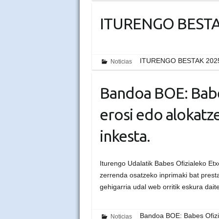
ITURENGO BESTA
ITURENGO BESTAK 202
Noticias
Bandoa BOE: Babes
erosi edo alokatz
inkesta.
Iturengo Udalatik Babes Ofizialeko Etx
zerrenda osatzeko inprimaki bat prest
gehigarria udal web orritik eskur
Bandoa BOE: Babes Ofizia
Noticias