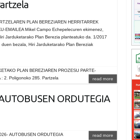
artzela
ARTZELAREN PLAN BEREZIAREN HERRITARREK
EMAILEA Mikel Campo Echepelecuren ekimenez,
Hiri Jarduketarako Plan Berezia planteatuko da. 1/2017
 duen bezala, Hiri Jarduketarako Plan Bereziak
KETAKO PLAN BEREZIAREN PROZESU PARTE-
 2. Poligonoko 285. Partzela
read more
- AUTOBUSEN ORDUTEGIA
2026- AUTOBUSEN ORDUTEGIA
read more