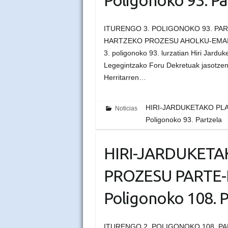
Poligonoko 93. Pa
ITURENGO 3. POLIGONOKO 93. PA
HARTZEKO PROZESU AHOLKU-EMAILEA 
3. poligonoko 93. lurzatian Hiri Jardu
Legegintzako Foru Dekretuak jasotzen
Herritarren…
HIRI-JARDUKETAKO PLA
Noticias
Poligonoko 93. Partzela
HIRI-JARDUKETA
PROZESU PARTE-H
Poligonoko 108. P
ITURENGO 2. POLIGONOKO 108. P