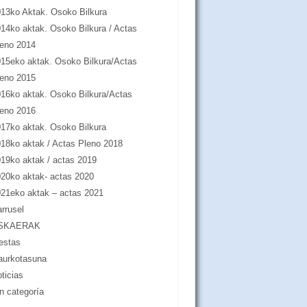
13ko Aktak. Osoko Bilkura
14ko aktak. Osoko Bilkura / Actas
eno 2014
15eko aktak. Osoko Bilkura/Actas
eno 2015
16ko aktak. Osoko Bilkura/Actas
eno 2016
17ko aktak. Osoko Bilkura
18ko aktak / Actas Pleno 2018
19ko aktak / actas 2019
20ko aktak- actas 2020
21eko aktak – actas 2021
rrusel
SKAERAK
estas
aurkotasuna
ticias
n categoría