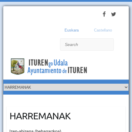
Euskara
Castellano
Search
HARREMANAK
Izen-abizena (beharrezkoa)