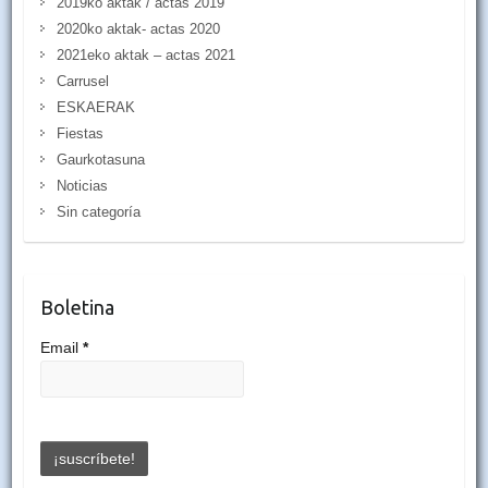
2019ko aktak / actas 2019
2020ko aktak- actas 2020
2021eko aktak – actas 2021
Carrusel
ESKAERAK
Fiestas
Gaurkotasuna
Noticias
Sin categoría
Boletina
Email
*