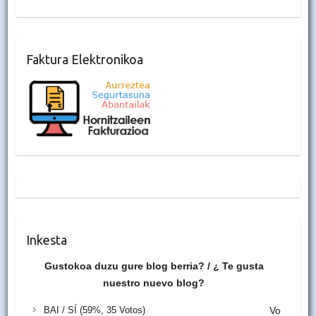
Faktura Elektronikoa
Inkesta
Gustokoa duzu gure blog berria? / ¿ Te gusta
nuestro nuevo blog?
BAI / SÍ
(59%, 35 Votos)
Vo