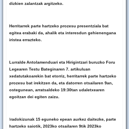
dizkien zalantzak argitzeko.
Herritarrek parte hartzeko prozesu presentziala bat
egitea erabaki da, ahalik eta interesdun gehienengana
iristea errazteko.
Lurralde Antolamenduari eta Hirigintzari buruzko Foru
Legearen Testu Bateginaren 7. artikuluan
xedatutakoarekin bat etorriz, herritarrek parte hartzeko
prozesu bat irekitzen da, eta datorren
otsailaren 9an
,
ostegunean, arratsaldeko
19:30tan
udaletxearen
egoitzan dei egiten zaizu.
I
radokizunak 15 eguneko epean aurkez daitezke, parte
hartzeko saiotik, 2023ko otsailaren 9tik 2023ko