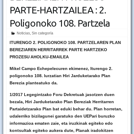
PARTE-HARTZAILEA : 2.
Poligonoko 108. Partzela
Noticias
,
Sin categoría
ITURENGO 2. POLIGONOKO 108. PARTZELAREN PLAN
BEREZIAREN HERRITARREK PARTE HARTZEKO
PROZESU AHOLKU-EMAILEA
Mikel Campo Echepelecuren ekimenez, Iturengo 2.
poligonoko 108. lurzatian Hiri Jarduketarako Plan
Berezia planteatuko da.
1/2017 Legegintzako Foru Dekretuak jasotzen duen
bezala, Hiri Jarduketarako Plan Bereziak Herritarren
Partaidetzarako Plan bat eduki behar du. Plan horretan,
udalerriko bizilagunei garatuko den UEPari buruzko
informazioa ematen zaie, eta iruzkinak egiteko edo
kontsultak egiteko aukera dute, Planak iradokitzen