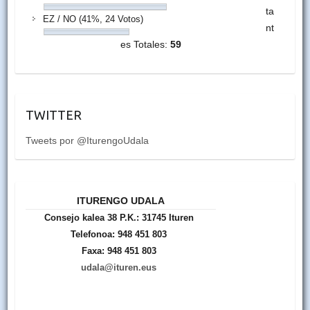
ta
EZ / NO
(41%, 24 Votos)
nt
es Totales:
59
TWITTER
Tweets por @IturengoUdala
ITURENGO UDALA
Consejo kalea 38 P.K.: 31745 Ituren
Telefonoa: 948 451 803
Faxa: 948 451 803
udala@ituren.eus