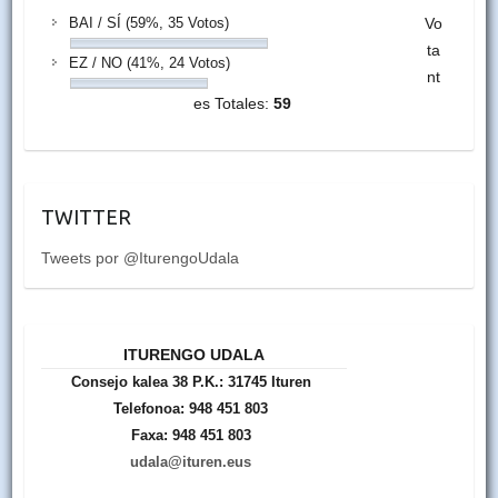
BAI / SÍ
(59%, 35 Votos)
Vo
ta
EZ / NO
(41%, 24 Votos)
nt
es Totales:
59
TWITTER
Tweets por @IturengoUdala
ITURENGO UDALA
Consejo kalea 38 P.K.: 31745 Ituren
Telefonoa: 948 451 803
Faxa: 948 451 803
udala@ituren.eus