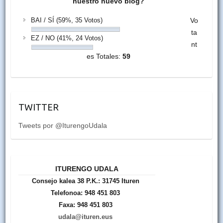
nuestro nuevo blog?
BAI / SÍ
(59%, 35 Votos)
Vo
ta
EZ / NO
(41%, 24 Votos)
nt
es Totales:
59
TWITTER
Tweets por @IturengoUdala
ITURENGO UDALA
Consejo kalea 38 P.K.: 31745 Ituren
Telefonoa: 948 451 803
Faxa: 948 451 803
udala@ituren.eus