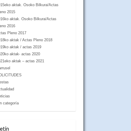
15eko aktak. Osoko Bilkura/Actas
eno 2015
16ko aktak. Osoko Bilkura/Actas
eno 2016
tas Pleno 2017
18ko aktak / Actas Pleno 2018
19ko aktak / actas 2019
20ko aktak- actas 2020
21eko aktak – actas 2021
rrusel
OLICITUDES
estas
tualidad
ticias
n categoría
etín