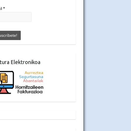
il
*
tura Elektronikoa