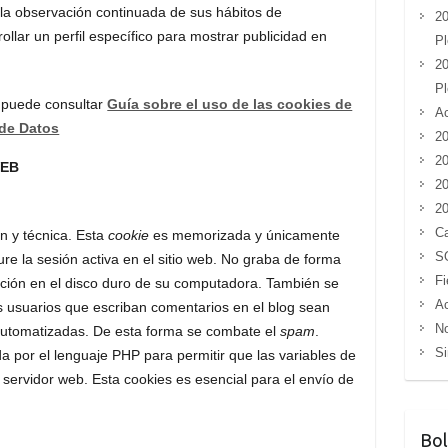
 la observación continuada de sus hábitos de
20
ollar un perfil específico para mostrar publicidad en
Pl
20
Pl
 puede consultar
Guía sobre el uso de las cookies de
Ac
 de Datos
20
20
WEB
20
20
Ca
ón y técnica. Esta
cookie
es memorizada y únicamente
S
ure la sesión activa en el sitio web. No graba de forma
Fi
ión en el disco duro de su computadora. También se
Ac
los usuarios que escriban comentarios en el blog sean
No
automatizadas. De esta forma se combate el
spam
.
Si
a por el lenguaje PHP para permitir que las variables de
servidor web. Esta cookies es esencial para el envío de
Bol