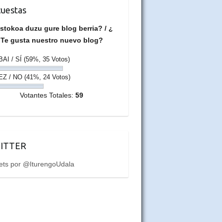
uestas
stokoa duzu gure blog berria? / ¿
Te gusta nuestro nuevo blog?
BAI / SÍ
(59%, 35 Votos)
EZ / NO
(41%, 24 Votos)
Votantes Totales:
59
ITTER
ets por @IturengoUdala