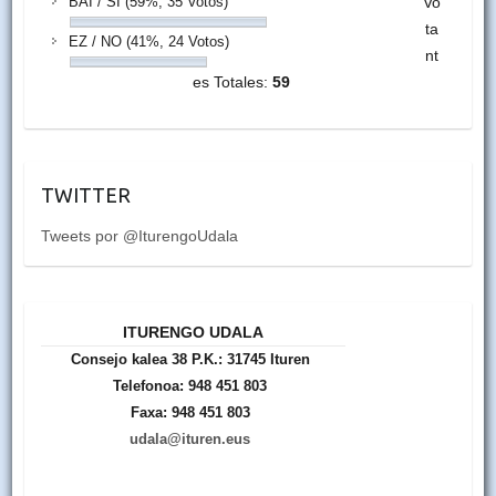
BAI / SÍ
(59%, 35 Votos)
Vo
ta
EZ / NO
(41%, 24 Votos)
nt
es Totales:
59
TWITTER
Tweets por @IturengoUdala
ITURENGO UDALA
Consejo kalea 38 P.K.: 31745 Ituren
Telefonoa: 948 451 803
Faxa: 948 451 803
udala@ituren.eus