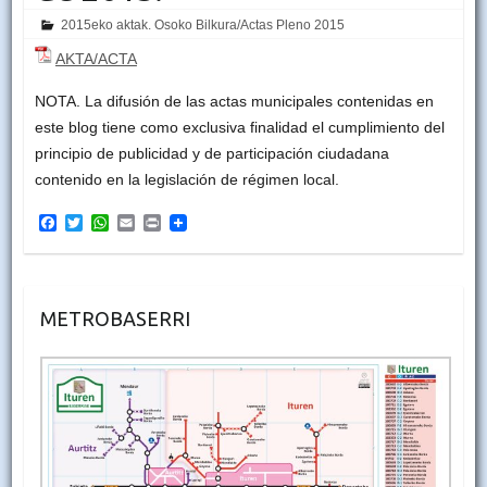
2015eko aktak. Osoko Bilkura/Actas Pleno 2015
AKTA/ACTA
NOTA. La difusión de las actas municipales contenidas en
este blog tiene como exclusiva finalidad el cumplimiento del
principio de publicidad y de participación ciudadana
contenido en la legislación de régimen local.
F
T
W
E
P
a
w
h
m
r
c
i
a
a
i
e
t
t
i
n
b
t
s
l
t
o
e
A
METROBASERRI
o
r
p
k
p