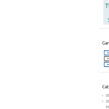
Gar
Cat
20
20
Pl