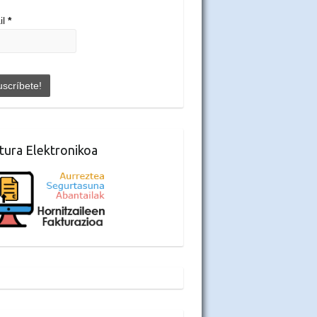
il
*
tura Elektronikoa