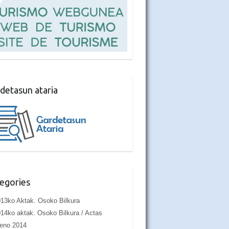
detasun ataria
egories
13ko Aktak. Osoko Bilkura
14ko aktak. Osoko Bilkura / Actas
eno 2014