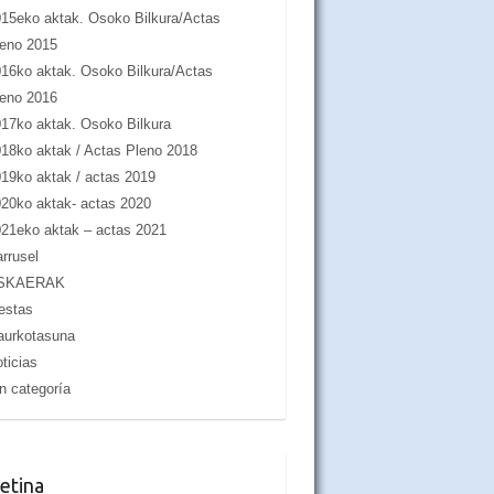
15eko aktak. Osoko Bilkura/Actas
eno 2015
16ko aktak. Osoko Bilkura/Actas
eno 2016
17ko aktak. Osoko Bilkura
18ko aktak / Actas Pleno 2018
19ko aktak / actas 2019
20ko aktak- actas 2020
21eko aktak – actas 2021
rrusel
SKAERAK
estas
aurkotasuna
ticias
n categoría
etina