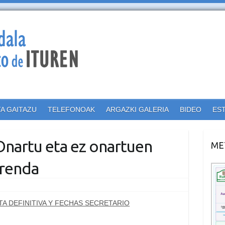
TA GAITAZU
TELEFONOAK
ARGAZKI GALERIA
BIDEO
ES
 Onartu eta ez onartuen
ME
rrenda
TA DEFINITIVA Y FECHAS SECRETARIO