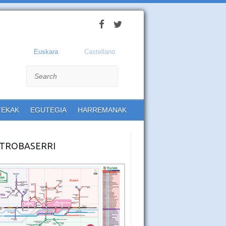
Euskara
Castellano
Search
TEKAK
EGUTEGIA
HARREMANAK
TROBASERRI