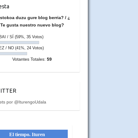
esta
stokoa duzu gure blog berria? / ¿
Te gusta nuestro nuevo blog?
BAI / SÍ
(59%, 35 Votos)
EZ / NO
(41%, 24 Votos)
Votantes Totales:
59
ITTER
ets por @IturengoUdala